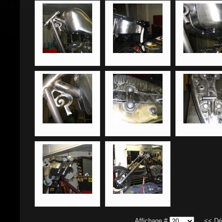
Affichage #
<<
Dé